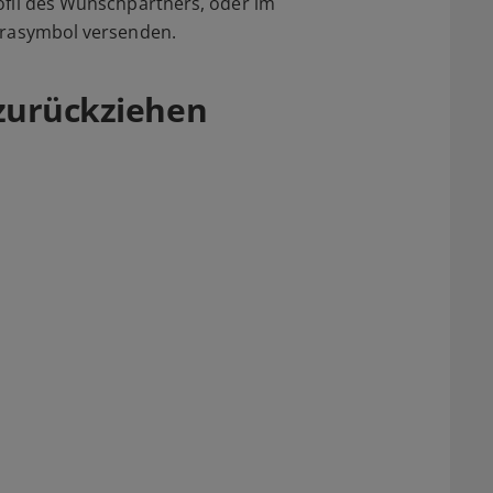
ofil des Wunschpartners, oder im
erasymbol versenden.
zurückziehen